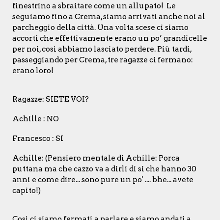
finestrino a sbraitare come un allupato! Le
seguiamo fino a Crema, siamo arrivati anche noi al
parcheggio della città. Una volta scese ci siamo
accorti che effettivamente erano un po’ grandicelle
per noi, così abbiamo lasciato perdere. Più tardi,
passeggiando per Crema, tre ragazze ci fermano:
erano loro!
Ragazze: SIETE VOI?
Achille : NO
Francesco : SI
Achille: (Pensiero mentale di Achille: Porca
puttana ma che cazzo va a dirli di si che hanno 30
anni e come dire... sono pure un po' .... bhe... avete
capito!)
Così ci siamo fermati a parlare e siamo andati a