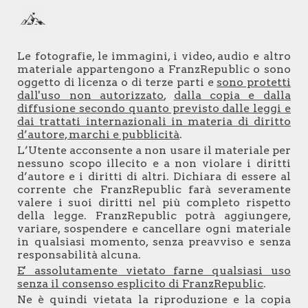
Skip to main content
Skip to navigation
Le fotografie, le immagini, i video, audio e altro
materiale appartengono a
FranzRepublic
o sono
oggetto di licenza o di terze parti e
sono protetti
dall'uso non autorizzato
,
dalla copia e dalla
diffusione secondo quanto previsto dalle leggi e
dai trattati internazionali in materia di diritto
d’autore, marchi e pubblicità
.
L’Utente acconsente a non usare il materiale per
nessuno scopo illecito e a non violare i diritti
d’autore e i diritti di altri. Dichiara di essere al
corrente che
FranzRepublic
farà severamente
valere i suoi diritti nel più completo rispetto
della legge.
FranzRepublic
potrà aggiungere,
variare, sospendere e cancellare ogni materiale
in qualsiasi momento, senza preavviso e senza
responsabilità alcuna.
E' assolutamente vietato farne qualsiasi uso
senza il consenso esplicito di
FranzRepublic
.
Ne è quindi vietata la riproduzione e la copia