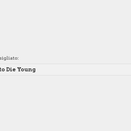
ip to main content
Skip to navigat
igliato:
to Die Young