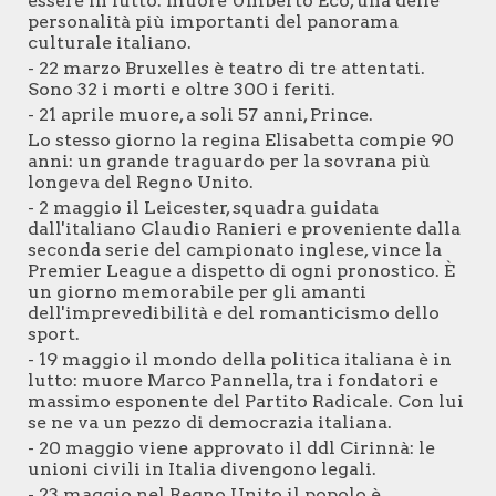
essere in lutto: muore Umberto Eco, una delle
personalità più importanti del panorama
culturale italiano.
- 22 marzo Bruxelles è teatro di tre attentati.
Sono 32 i morti e oltre 300 i feriti.
- 21 aprile muore, a soli 57 anni, Prince.
Lo stesso giorno la regina Elisabetta compie 90
anni: un grande traguardo per la sovrana più
longeva del Regno Unito.
- 2 maggio il Leicester, squadra guidata
dall'italiano Claudio Ranieri e proveniente dalla
seconda serie del campionato inglese, vince la
Premier League a dispetto di ogni pronostico. È
un giorno memorabile per gli amanti
dell'imprevedibilità e del romanticismo dello
sport.
- 19 maggio il mondo della politica italiana è in
lutto: muore Marco Pannella, tra i fondatori e
massimo esponente del Partito Radicale. Con lui
se ne va un pezzo di democrazia italiana.
- 20 maggio viene approvato il ddl Cirinnà: le
unioni civili in Italia divengono legali.
- 23 maggio nel Regno Unito il popolo è