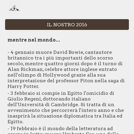
Skip to main content
Skip to navigation
IL NOSTRO 2016
mentre nel mondo...
- 4 gennaio muore David Bowie, cantautore
britannico tra i più importanti dello scorso
secolo, mentre quattro giorni dopo è il turno di
Alan Rickman, celebre attore inglese entrato
nell'olimpo di Hollywood grazie alla sua
interpretazione del professor Piton nella saga di
Harry Potter.
- 3 febbraio si compie in Egitto l'omicidio di
Giulio Regeni, dottorando italiano
dell'Università di Cambridge. Si tratta di un
avvenimento che percorrerà l'intero anno e che
inasprirà la situazione diplomatica tra Italia ed
Egitto.
- 19 febbraio è il mondo della letteratura ad