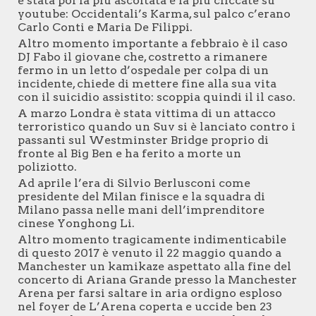
è stata poi la più ascoltata è la più cliccate su
youtube: Occidentali’s Karma, sul palco c’erano
Carlo Conti e Maria De Filippi.
Altro momento importante a febbraio è il caso
DJ Fabo il giovane che, costretto a rimanere
fermo in un letto d’ospedale per colpa di un
incidente, chiede di mettere fine alla sua vita
con il suicidio assistito: scoppia quindi il il caso.
A marzo Londra è stata vittima di un attacco
terroristico quando un Suv si è lanciato contro i
passanti sul Westminster Bridge proprio di
fronte al Big Ben e ha ferito a morte un
poliziotto.
Ad aprile l’era di Silvio Berlusconi come
presidente del Milan finisce e la squadra di
Milano passa nelle mani dell’imprenditore
cinese Yonghong Li.
Altro momento tragicamente indimenticabile
di questo 2017 è venuto il 22 maggio quando a
Manchester un kamikaze aspettato alla fine del
concerto di Ariana Grande presso la Manchester
Arena per farsi saltare in aria ordigno esploso
nel foyer de L’Arena coperta e uccide ben 23