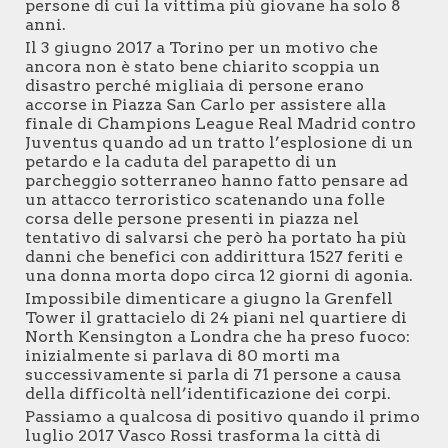
persone di cui la vittima più giovane ha solo 8
anni.
Il 3 giugno 2017 a Torino per un motivo che
ancora non è stato bene chiarito scoppia un
disastro perché migliaia di persone erano
accorse in Piazza San Carlo per assistere alla
finale di Champions League Real Madrid contro
Juventus quando ad un tratto l’esplosione di un
petardo e la caduta del parapetto di un
parcheggio sotterraneo hanno fatto pensare ad
un attacco terroristico scatenando una folle
corsa delle persone presenti in piazza nel
tentativo di salvarsi che però ha portato ha più
danni che benefici con addirittura 1527 feriti e
una donna morta dopo circa 12 giorni di agonia.
Impossibile dimenticare a giugno la Grenfell
Tower il grattacielo di 24 piani nel quartiere di
North Kensington a Londra che ha preso fuoco:
inizialmente si parlava di 80 morti ma
successivamente si parla di 71 persone a causa
della difficoltà nell’identificazione dei corpi.
Passiamo a qualcosa di positivo quando il primo
luglio 2017 Vasco Rossi trasforma la città di