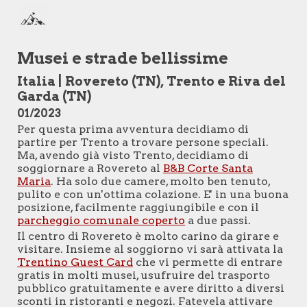
Skip to main content
Skip to navigation
Musei e strade bellissime
Italia
|
Rovereto (TN), Trento e Riva del
Garda (TN)
01
/
2023
Per questa prima avventura decidiamo di
partire per Trento a trovare persone speciali.
Ma, avendo già visto Trento, decidiamo di
soggiornare a Rovereto al
B&B Corte Santa
Maria
. Ha solo due camere, molto ben tenuto,
pulito e con un'ottima colazione. E' in una buona
posizione, facilmente raggiungibile e con il
parcheggio comunale coperto
a due passi.
Il centro di Rovereto è molto carino da girare e
visitare. Insieme al soggiorno vi sarà attivata la
Trentino Guest Card
che vi permette di entrare
gratis in molti musei, usufruire del trasporto
pubblico gratuitamente e avere diritto a diversi
sconti in ristoranti e negozi. Fatevela attivare