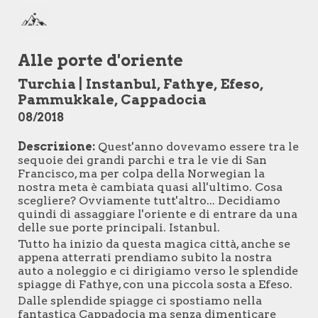
Skip to main content
Skip to navigation
Alle porte d'oriente
Turchia
|
Instanbul, Fathye, Efeso,
Pammukkale, Cappadocia
08
/
2018
Descrizione:
Quest'anno dovevamo essere tra le
sequoie dei grandi parchi e tra le vie di San
Francisco, ma per colpa della Norwegian la
nostra meta è cambiata quasi all'ultimo. Cosa
scegliere? Ovviamente tutt'altro... Decidiamo
quindi di assaggiare l'oriente e di entrare da una
delle sue porte principali. Istanbul.
Tutto ha inizio da questa magica città, anche se
appena atterrati prendiamo subito la nostra
auto a noleggio e ci dirigiamo verso le splendide
spiagge di Fathye, con una piccola sosta a Efeso.
Dalle splendide spiagge ci spostiamo nella
fantastica Cappadocia ma senza dimenticare