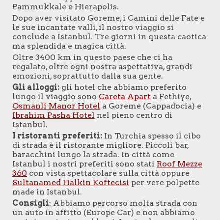
Pammukkale e Hierapolis.
Dopo aver visitato Goreme, i Camini delle Fate e
le sue incantate valli, il nostro viaggio si
conclude a Istanbul. Tre giorni in questa caotica
ma splendida e magica città.
Oltre 3
4
00 km in questo paese che ci ha
regalato, oltre ogni nostra aspettativa, grandi
emozioni, soprattutto dalla sua gente.
Gli alloggi:
gli hotel che abbiamo preferito
lungo il viaggio sono
Careta Apart
a Fethiye,
Osmanli Manor Hotel
a Goreme (Cappadocia) e
Ibrahim Pasha Hotel
nel pieno centro di
Istanbul.
I ristoranti preferiti:
In Turchia spesso il cibo
di strada è il ristorante migliore. Piccoli bar,
baracchini lungo la strada. In città come
Istanbul i nostri preferiti sono stati
Roof Mezze
360
con vista spettacolare sulla città oppure
Sultanamed Halkin Koftecisi
per vere polpette
made in Istanbul.
Consigli
: Abbiamo percorso molta strada con
un auto in affitto (Europe Car) e non abbiamo