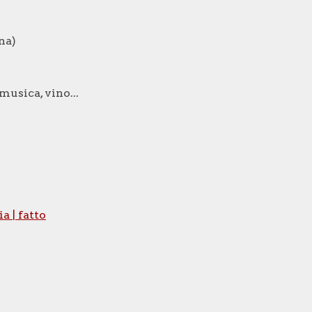
na)
usica, vino...
a | fatto