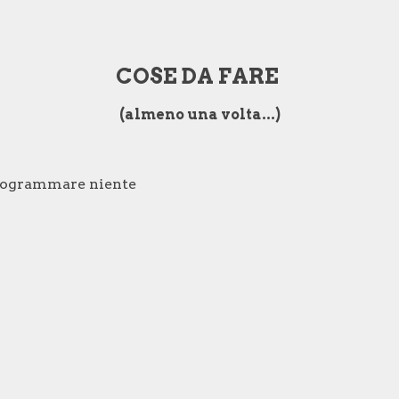
ip to main content
Skip to navigat
COSE DA FARE
(almeno una volta...)
programmare niente