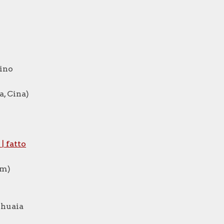
rino
a, Cina)
| fatto
am)
Ushuaia