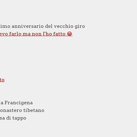
0esimo anniversario del vecchio giro
tevo farlo ma non l'ho fatto 😂
to
via Francigena
onastero tibetano
sa di tappo